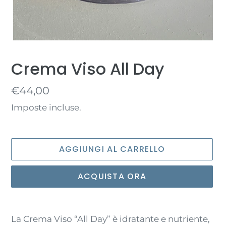
Crema Viso All Day
Prezzo
€44,00
di
Imposte incluse.
listino
AGGIUNGI AL CARRELLO
ACQUISTA ORA
Inserimento
del
La Crema Viso “All Day” è idratante e nutriente,