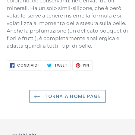
coloranti, né conservanti, né derivati da oli
minerali. Ha un solo simil-silicone, che è però
volatile: serve a tenere insieme la formula e si
volatilizza al momento della stesura sulla pelle.
Anche la profumazione (un delicato bouquet di
fiori e frutti), è completamente anallergica e
adatta quindi a tutti i tipi di pelle.
CONDIVIDI
TWITTA
PINNA
CONDIVIDI
TWEET
PIN
SU
SU
SU
FACEBOOK
TWITTER
PINTEREST
TORNA A HOME PAGE